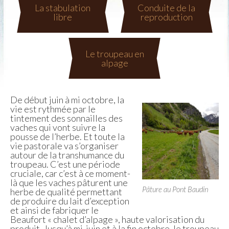
La stabulation
Conduite de la
libre
reproduction
Le troupeau en
alpage
De début juin à mi octobre, la
vie est rythmée par le
tintement des sonnailles des
vaches qui vont suivre la
pousse de l’herbe. Et toute la
vie pastorale va s’organiser
autour de la transhumance du
troupeau. C’est une période
cruciale, car c’est à ce moment-
là que les vaches pâturent une
Pâture au Pont Baudin
herbe de qualité permettant
de produire du lait d’exception
et ainsi de fabriquer le
Beaufort « chalet d’alpage », haute valorisation du
produit. Jusqu’à mi-juin et à la fin octobre, le troupeau