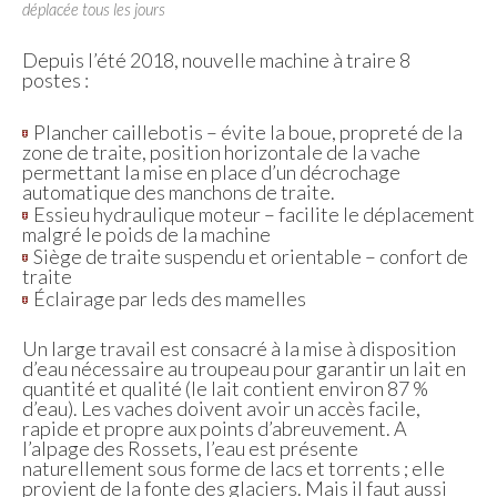
déplacée tous les jours
Depuis l’été 2018, nouvelle machine à traire 8
postes :
Plancher caillebotis – évite la boue, propreté de la
zone de traite, position horizontale de la vache
permettant la mise en place d’un décrochage
automatique des manchons de traite.
Essieu hydraulique moteur – facilite le déplacement
malgré le poids de la machine
Siège de traite suspendu et orientable – confort de
traite
Éclairage par leds des mamelles
Un large travail est consacré à la mise à disposition
d’eau nécessaire au troupeau pour garantir un lait en
quantité et qualité (le lait contient environ 87 %
d’eau). Les vaches doivent avoir un accès facile,
rapide et propre aux points d’abreuvement. A
l’alpage des Rossets, l’eau est présente
naturellement sous forme de lacs et torrents ; elle
provient de la fonte des glaciers. Mais il faut aussi