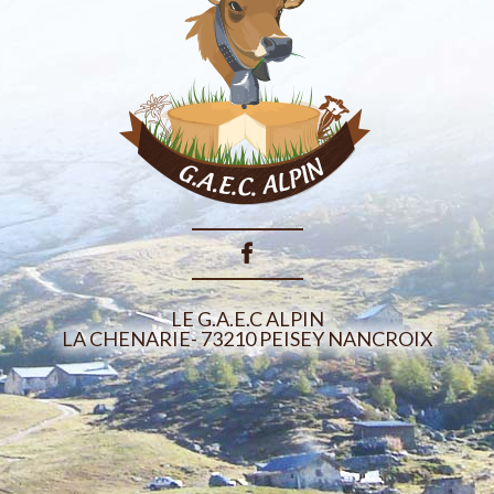
LE G.A.E.C ALPIN
LE G.A.E.C ALPIN
LA CHENARIE- 73210 PEISEY NANCROIX
LA CHENARIE- 73210 PEISEY NANCROIX