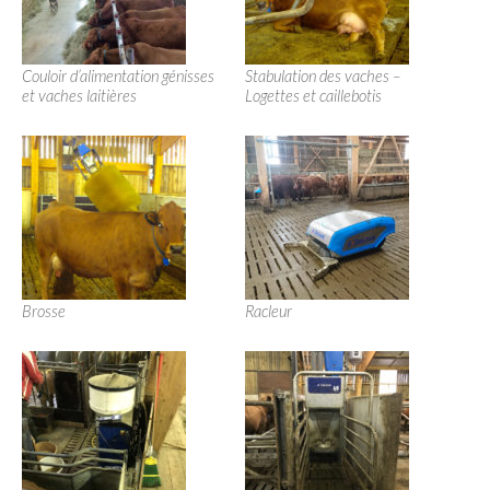
Couloir d’alimentation génisses
Stabulation des vaches –
et vaches laitières
Logettes et caillebotis
Brosse
Racleur