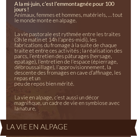
A la mi-juin, c’est l’emmontagnée pour 100
jours !
Animaux, femmes et hommes, matériels, … tout
le monde monte en alpage.
La vie pastorale est rythmée entre les traites
(3h le matin et 14h l’après-midi), les
fabrications du fromage à la suite de chaque
traite et entre ces activités ; la réalisation des
parcs, l’entretien des pâturages (hersage,
epatage), l’entretien de l’espace (épierrage,
débroussaillage), l’approvisionnement, la
descente des fromages en cave d’affinage, les
repas et un
peu de repos bien mérité.
La vie en alpage, c’est aussi un décor
magnifique, un cadre de vie en symbiose avec
la nature.
LA VIE EN ALPAGE