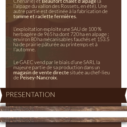
Chenarie) et
Beaufort chalet d’alpage
(à
l’alpage du vallon des Rossets, en été). Une
autre partie est destinée à la fabrication de
tomme et raclette fermières
.
L’exploitation exploite une SAU de 100 %
herbagère de 965 ha dont 720 ha en alpage ;
environ 80 ha mécanisables fauchés et 153.5
ha de prairie pâturée au printemps et à
l’automne.
Le GAEC vend par le biais d’une SARL la
majeure partie de sa production dans un
magasin de vente directe
située au chef-lieu
de
Peisey-Nancroix
.
PRESENTATION