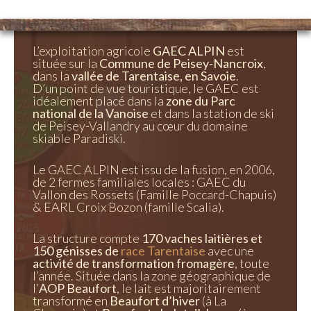
L’exploitation agricole
GAEC ALPIN
est
située sur la
Commune de Peisey-Nancroix
,
dans la
vallée de Tarentaise, en Savoie
.
D’un point de vue touristique, le GAEC est
idéalement placé dans la
zone du Parc
national de la Vanoise
et dans la station de ski
de Peisey-Vallandry au cœur du domaine
skiable Paradiski.
Le GAEC ALPIN est issu de la fusion, en 2006,
de 2 fermes familiales locales : GAEC du
Vallon des Rossets (Famille Poccard-Chapuis)
& EARL Croix Bozon (famille Scalia).
La structure compte
170 vaches laitières et
150 génisses de
race Tarentaise
avec une
activité de transformation fromagère
, toute
l’année. Située dans la zone géographique de
l’
AOP Beaufort
, le lait est majoritairement
transformé en
Beaufort d’hiver
(à La